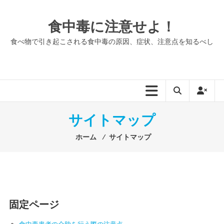
コ
ン
食中毒に注意せよ！
テ
ン
食べ物で引き起こされる食中毒の原因、症状、注意点を知るべし
ツ
へ
ス
キ
ッ
プ
サイトマップ
ホーム
⁄
サイトマップ
固定ページ