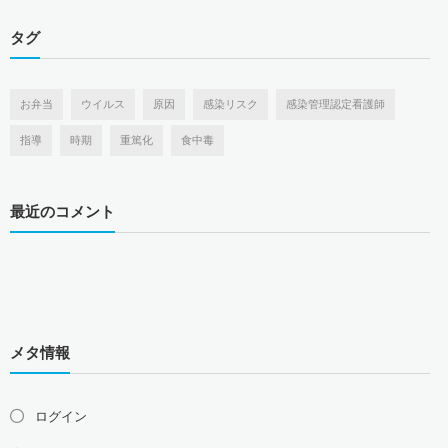
タグ
お弁当
ウイルス
原因
感染リスク
感染管理認定看護師
指導
時期
重篤化
食中毒
最近のコメント
メタ情報
ログイン